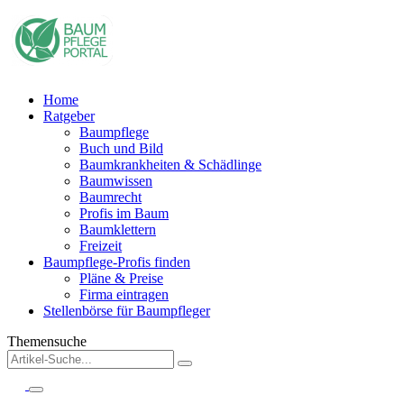
Home
Ratgeber
Baumpflege
Buch und Bild
Baumkrankheiten & Schädlinge
Baumwissen
Baumrecht
Profis im Baum
Baumklettern
Freizeit
Baumpflege-Profis finden
Pläne & Preise
Firma eintragen
Stellenbörse für Baumpfleger
Themensuche