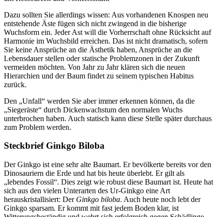
Dazu sollten Sie allerdings wissen: Aus vorhandenen Knospen neu
entstehende Äste fügen sich nicht zwingend in die bisherige
Wuchsform ein. Jeder Ast will die Vorherrschaft ohne Rücksicht auf
Harmonie im Wuchsbild erreichen. Das ist nicht dramatisch, sofern
Sie keine Ansprüche an die Ästhetik haben, Ansprüche an die
Lebensdauer stellen oder statische Problemzonen in der Zukunft
vermeiden möchten. Von Jahr zu Jahr klären sich die neuen
Hierarchien und der Baum findet zu seinem typischen Habitus
zurück.
Den „Unfall“ werden Sie aber immer erkennen können, da die
„Siegeräste“ durch Dickenwachstum den normalen Wuchs
unterbrochen haben. Auch statisch kann diese Stelle später durchaus
zum Problem werden.
Steckbrief Ginkgo Biloba
Der Ginkgo ist eine sehr alte Baumart. Er bevölkerte bereits vor den
Dinosauriern die Erde und hat bis heute überlebt. Er gilt als
„lebendes Fossil“. Dies zeigt wie robust diese Baumart ist. Heute hat
sich aus den vielen Unterarten des Ur-Ginkgo eine Art
herauskristallisiert: Der
Ginkgo biloba
. Auch heute noch lebt der
Ginkgo sparsam. Er kommt mit fast jedem Boden klar, ist
Witterungsbeständig und wehrt sich erfolgreich gegen Schädlinge.